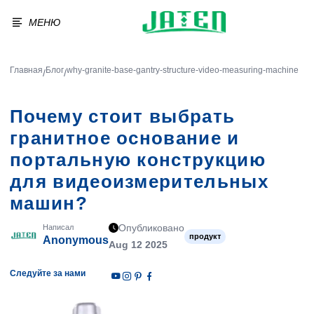
МЕНЮ
Главная
Блог
why-granite-base-gantry-structure-video-measuring-machine
/
/
Почему стоит выбрать
гранитное основание и
портальную конструкцию
для видеоизмерительных
машин?
Опубликовано
Написал
продукт
Anonymous
Aug 12 2025
Следуйте за нами