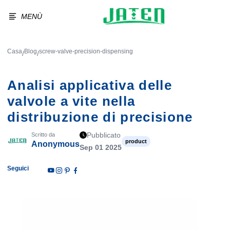
MENÙ
Casa
Blog
screw-valve-precision-dispensing
/
/
Analisi applicativa delle
valvole a vite nella
distribuzione di precisione
Pubblicato
Scritto da
product
Anonymous
Sep 01 2025
Seguici