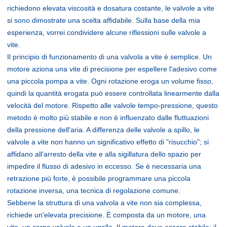
richiedono elevata viscosità e dosatura costante, le valvole a vite
si sono dimostrate una scelta affidabile. Sulla base della mia
esperienza, vorrei condividere alcune riflessioni sulle valvole a
vite.
Il principio di funzionamento di una valvola a vite è semplice. Un
motore aziona una vite di precisione per espellere l'adesivo come
una piccola pompa a vite. Ogni rotazione eroga un volume fisso,
quindi la quantità erogata può essere controllata linearmente dalla
velocità del motore. Rispetto alle valvole tempo-pressione, questo
metodo è molto più stabile e non è influenzato dalle fluttuazioni
della pressione dell'aria. A differenza delle valvole a spillo, le
valvole a vite non hanno un significativo effetto di "risucchio"; si
affidano all'arresto della vite e alla sigillatura dello spazio per
impedire il flusso di adesivo in eccesso. Se è necessaria una
retrazione più forte, è possibile programmare una piccola
rotazione inversa, una tecnica di regolazione comune.
Sebbene la struttura di una valvola a vite non sia complessa,
richiede un'elevata precisione. È composta da un motore, una
vite, un corpo valvola e un ugello. Il motore deve essere stabile; il