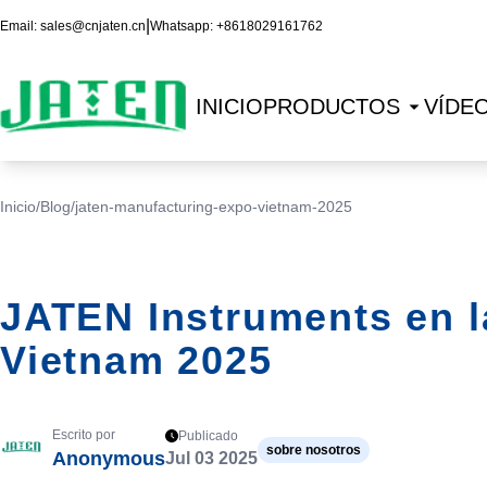
|
Email:
sales@cnjaten.cn
Whatsapp:
+8618029161762
INICIO
PRODUCTOS
VÍDE
Inicio
/
Blog
/
jaten-manufacturing-expo-vietnam-2025
JATEN Instruments en l
Vietnam 2025
Escrito por
Publicado
sobre nosotros
Anonymous
Jul 03 2025