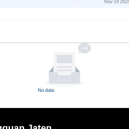
Nov 19 202
No data
gguan Jaten