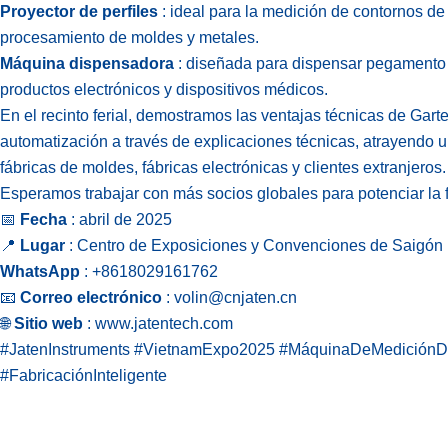
Proyector de perfiles
: ideal para la medición de contornos de
procesamiento de moldes y metales.
Máquina dispensadora
: diseñada para dispensar pegamento c
productos electrónicos y dispositivos médicos.
En el recinto ferial, demostramos las ventajas técnicas de Garte
automatización a través de explicaciones técnicas, atrayendo 
fábricas de moldes, fábricas electrónicas y clientes extranjeros.
Esperamos trabajar con más socios globales para potenciar la f
📅
Fecha
: abril de 2025
📍
Lugar
: Centro de Exposiciones y Convenciones de Saigón
WhatsApp
: +8618029161762
📧
Correo electrónico
:
volin@cnjaten.cn
🌐
Sitio web
:
www.jatentech.com
#JatenInstruments #VietnamExpo2025 #MáquinaDeMediciónDe
#FabricaciónInteligente