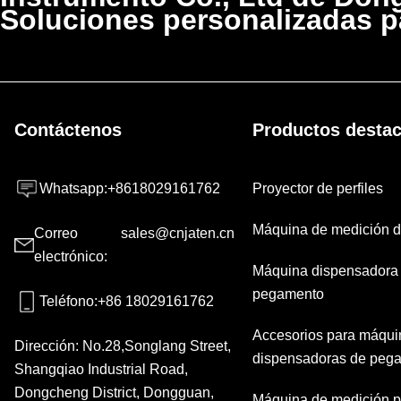
Soluciones personalizadas p
Contáctenos
Productos desta
Whatsapp
:
+8618029161762
Proyector de perfiles
Máquina de medición d
Correo
sales@cnjaten.cn
electrónico
:
Máquina dispensadora
pegamento
Teléfono
:
+86 18029161762
Accesorios para máqui
Dirección:
No.28,Songlang Street,
dispensadoras de peg
Shangqiao Industrial Road,
Dongcheng District, Dongguan,
Máquina de medición p