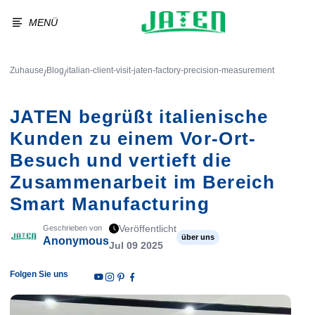
MENÜ
Zuhause
Blog
italian-client-visit-jaten-factory-precision-measurement
/
/
JATEN begrüßt italienische
Kunden zu einem Vor-Ort-
Besuch und vertieft die
Zusammenarbeit im Bereich
Smart Manufacturing
Veröffentlicht
Geschrieben von
über uns
Anonymous
Jul 09 2025
Folgen Sie uns